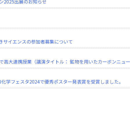
2025出展のお知らせ
めきサイエンスの参加者募集について
で高大連携授業（講演タイトル： 鉱物を用いたカーボンニュー
SJ化学フェスタ2024で優秀ポスター発表賞を受賞しました。
で高大連携授業（講演タイトル：鉱物を用いた環境浄化）を行